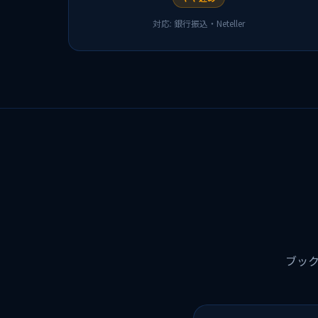
対応: 銀行振込・Neteller
ブッ