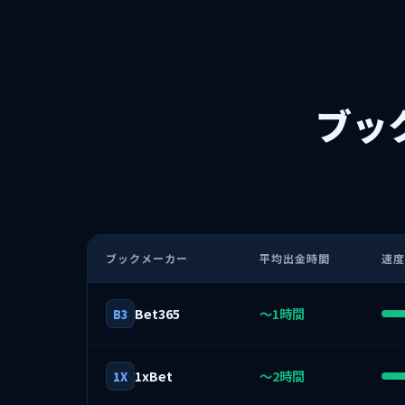
ブッ
ブックメーカー
平均出金時間
速度
Bet365
〜1時間
B3
1xBet
〜2時間
1X