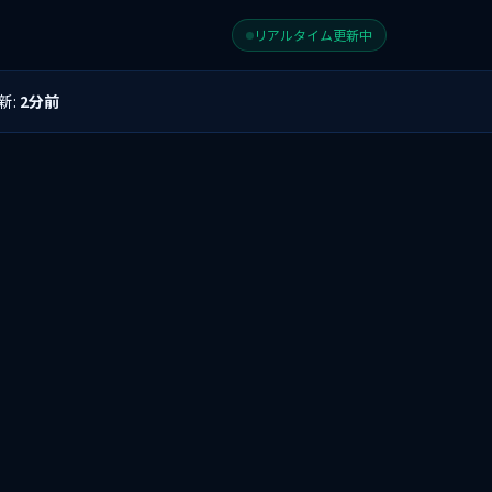
リアルタイム更新中
新:
2分前