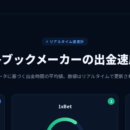
⚡ リアルタイム速度計
各ブックメーカーの出金速
ータに基づく出金時間の平均値。数値はリアルタイムで更新さ
2
1xBet