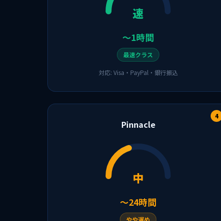
速
〜1時間
最速クラス
対応: Visa・PayPal・銀行振込
4
Pinnacle
中
〜24時間
やや遅め