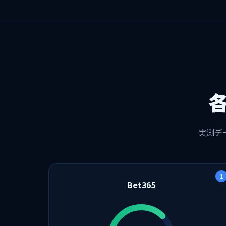
実測デ
1
Bet365